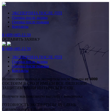
ЭКСПЕРТИЗА ПОСЛЕ ДТП
Оценка после залива
Оценка после пожара
Контакты
8 (499) 685-12-59
ОСТАВИТЬ ЗАЯВКУ
8 (499) 685-12-59
ЭКСПЕРТИЗА ПОСЛЕ ДТП
Оценка после залива
Оценка после пожара
Контакты
Независимая оценка и экспертиза после пожара
от 4000
СОСТОИМ В СРО И ИМЕЕМ ВСЕ ЛИЦЕНЗИИ
ЗАЩИТИМ ВАШИ ИНТЕРЕСЫ В СУДЕ
Получите максимальную выплату с виновника
ГОТОВНОСТЬ ЭКСПЕРТИЗЫ
ЗА 1 ДЕНЬ
Сделаем оценку в Вашу пользу