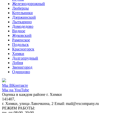
Железнодорожный
Люберцы
Котельники
Дзержинский
Лыткарино
Домодедово
Видное
Жуковский
Раменское
Подольск
Красногорск
Химки
Долгопрудный
Лобня
Звенигород
Одинцово
Мы ВКонтакте
Мы на YouTube
Оценка в каждом районе г. Химки
141407,
г. Химки, улица Лавочкина, 2 Email: mail@excompany.ru
РЕЖИМ РАБОТЫ:
пн–пт 08:00–20:00