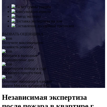
Расчет суммы ущерба
Консультация юриста
Выезд эксперта
Доставка экспертизы на дом
Составление досудебной претензии
ВЫЗВАТЬ ОЦЕНЩИКА
Получите максимальную
стоимость ремонта
Работаем в выходные
и праздничные дни
Гарантируем победу в суде
без вашего присутствия
Опытные оценщики в каждом
округе Москвы и городе МО
Независимая экспертиза
после пожара в квартире г.