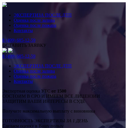
ЭКСПЕРТИЗА ПОСЛЕ ДТП
Оценка после залива
Оценка после пожара
Контакты
8 (499) 685-12-59
ОСТАВИТЬ ЗАЯВКУ
8 (499) 685-12-59
ЭКСПЕРТИЗА ПОСЛЕ ДТП
Оценка после залива
Оценка после пожара
Контакты
Экспертная оценка УТС
от 1500
СОСТОИМ В СРО И ИМЕЕМ ВСЕ ЛИЦЕНЗИИ
ЗАЩИТИМ ВАШИ ИНТЕРЕСЫ В СУДЕ
Получите максимальную выплату с виновника
ГОТОВНОСТЬ ЭКСПЕРТИЗЫ
ЗА 1 ДЕНЬ
Сделаем оценку в Вашу пользу