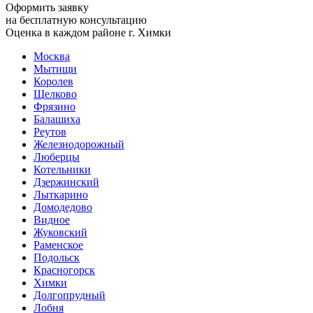
Оформить заявку
на бесплатную консультацию
Оценка в каждом районе г. Химки
Москва
Мытищи
Королев
Щелково
Фрязино
Балашиха
Реутов
Железнодорожный
Люберцы
Котельники
Дзержинский
Лыткарино
Домодедово
Видное
Жуковский
Раменское
Подольск
Красногорск
Химки
Долгопрудный
Лобня