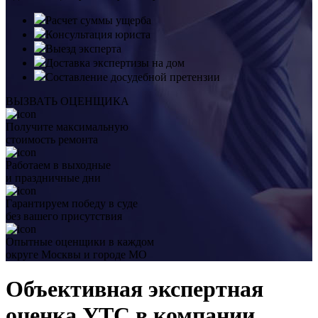
Расчет суммы ущерба
Консультация юриста
Выезд эксперта
Доставка экспертизы на дом
Составление досудебной претензии
ВЫЗВАТЬ ОЦЕНЩИКА
Получите максимальную
стоимость ремонта
Работаем в выходные
и праздничные дни
Гарантируем победу в суде
без вашего присутствия
Опытные оценщики в каждом
округе Москвы и городе МО
Объективная экспертная
оценка УТС в компании